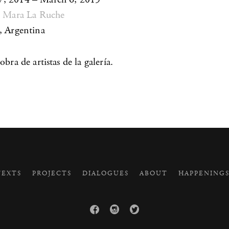
e Mara La Ruche
, Argentina
obra de artistas de la galería.
EXTS
PROJECTS
DIALOGUES
ABOUT
HAPPENING


