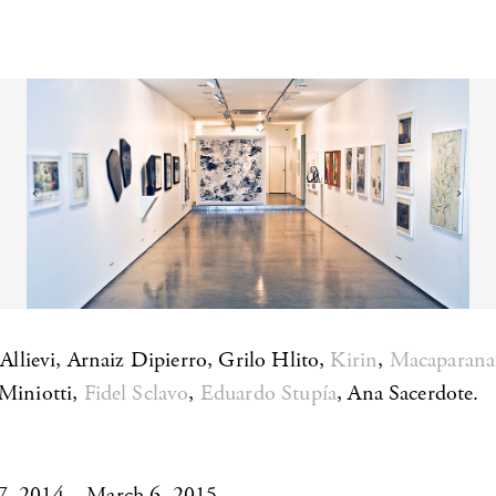
 Allievi, Arnaiz Dipierro, Grilo Hlito,
Kirin
,
Macaparana
Miniotti,
Fidel Sclavo
,
Eduardo Stupía
, Ana Sacerdote.
, 2014 – March 6, 2015