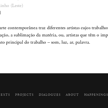
inho (Leste)
l
rte contemporânea traz diferentes artistas cujos trabalh
ação, a sublimação da matéria, ou, artistas que têm o imp
o principal do trabalho – som, luz, ar, palavra.
EXTS
PROJECTS
DIALOGUES
ABOUT
HAPPENING