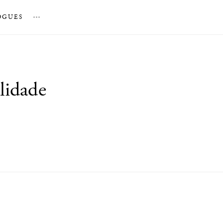
OGUES
…
lidade