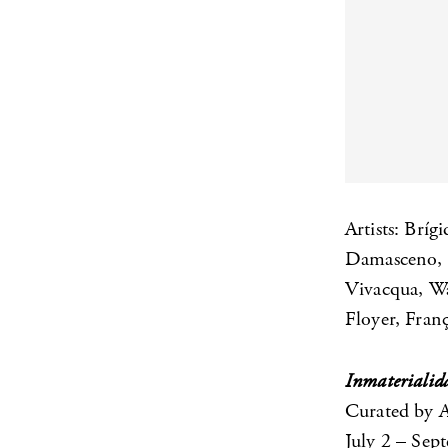
Artists: Bríg
Damasceno, 
Vivacqua, Wa
Floyer, Fran
Inmaterialid
Curated by 
July 2 – Sep