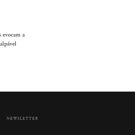
os evocam a
alpável
S
NEWSLETTER