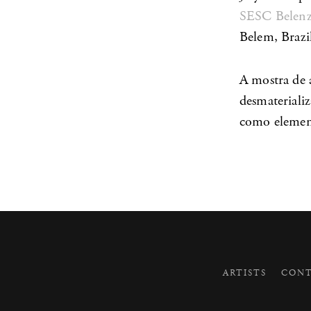
SESC Belenz
Belem, Brazi
A mostra de a
desmaterializ
como element
ARTISTS
CONT