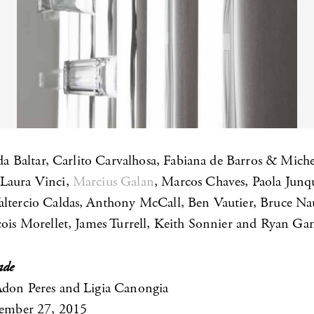
ida Baltar, Carlito Carvalhosa, Fabiana de Barros & Miche
Laura Vinci,
Marcius Galan
, Marcos Chaves, Paola Junqu
ltercio Caldas, Anthony McCall, Ben Vautier, Bruce N
çois Morellet, James Turrell, Keith Sonnier and Ryan Ga
ade
Adon Peres and Ligia Canongia
tember 27, 2015