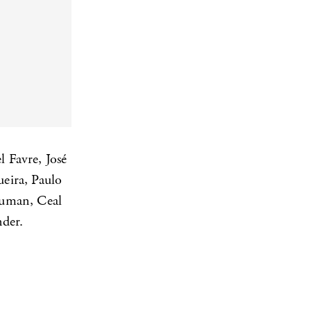
l Favre, José
eira, Paulo
auman, Ceal
nder.