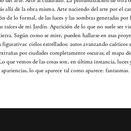
ió del arte. Arte al cuadrado. La profundización de otra o
s allá de la obra misma. Arte naciendo del arte por el c
n de lo formal, de las luces y las sombras generadas por 
las raíces de mi Jardín. Aparición de lo que no suele ser vis
tierra. Según como se mire, pueden hallarse en esas proy
 figurativas: cielos estrellados; autos avanzando caóticos 
 extrañas por ciudades completamente oscuras; el mapa de
o que vemos de las cosas son, en última instancia, luces
 apariencias, lo que aparece tal como aparece: fantasmas.