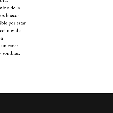
bra,
amino de la
los huecos
ible por estar
ecciones de
en
 un radar.
 y sombras.