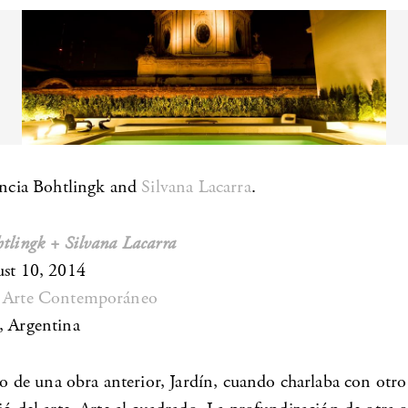
rencia Bohtlingk and
Silvana Lacarra
.
htlingk + Silvana Lacarra
ust 10, 2014
b Arte Contemporáneo
, Argentina
lio de una obra anterior, Jardín, cuando charlaba con otro