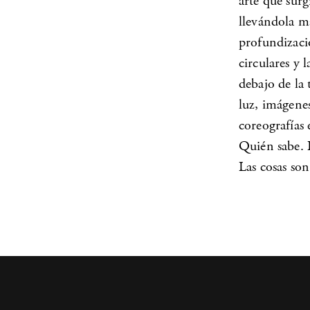
arte que surg
llevándola má
profundizació
circulares y 
debajo de la 
luz, imágenes
coreografías
Quién sabe. L
Las cosas son