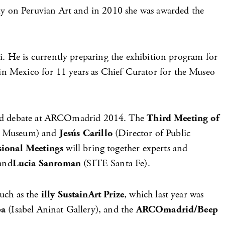
ly on Peruvian Art and in 2010 she was awarded the
. He is currently preparing the exhibition program for
 Mexico for 11 years as Chief Curator for the Museo
e and debate at ARCOmadrid 2014. The
Third Meeting of
ía Museum) and
Jesús Carillo
(Director of Public
sional Meetings
will bring together experts and
and
Lucia Sanroman
(SITE Santa Fe).
such as the
illy SustainArt Prize
, which last year was
pa
(Isabel Aninat Gallery), and the
ARCOmadrid/Beep