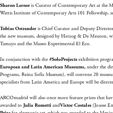
Sharon Lerner
is Curator of Contemporary Art at the M
Wattis Institute of Contemporary Arts 101 Fellowship, s
Tobias Ostrander
is Chief Curator and Deputy Director 
the new museum, designed by Herzog & De Meuron, whic
Tamayo and the Museo Experimental El Eco.
In conjunction with the
#SoloProjects
exhibition progra
European and Latin American Museums,
under the di
Programs, Reina Sofía Museum),
will convene 20 museu
specialists from Latin America and Europe will be direc
ARCOmadrid will also once more feature prizes that have 
awarded to
Julia Rometti
and
Victor Costales
(Jousse En
Prize
for electronic art, which was awarded to the Mexic