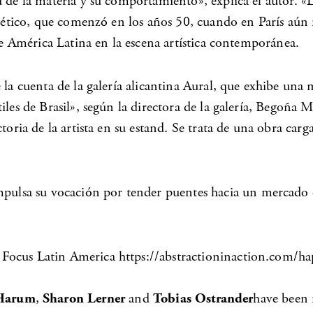
d de la materia y su comportamiento», explica el autor. 
cinético, que comenzó en los años 50, cuando en París aún
 de América Latina en la escena artística contemporánea.
la cuenta de la galería alicantina
Aural
, que exhibe una 
tiles de Brasil», según la directora de la galería, Begoñ
toria de la artista en su estand. Se trata de una obra car
lsa su vocación por tender puentes hacia un mercado qu
 Focus Latin America https://abstractioninaction.com/ha
Harum
,
Sharon Lerner
and
Tobias Ostrander
have been 