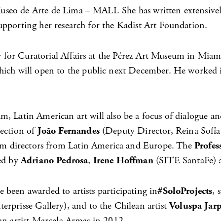
useo de Arte de Lima – MALI. She has written extensive
upporting her research for the Kadist Art Foundation.
for Curatorial Affairs at the Pérez Art Museum in Miami
h will open to the public next December. He worked in
m, Latin American art will also be a focus of dialogu
rection of
João Fernandes
(Deputy Director, Reina Sof
m directors from Latin America and Europe. The
Profes
ted by
Adriano Pedrosa
,
Irene Hoffman
(SITE SantaFe)
been awarded to artists participating in
#SoloProjects
, 
terprisse Gallery), and to the Chilean artist
Voluspa Jar
an artist Marcela Armas in 2012.