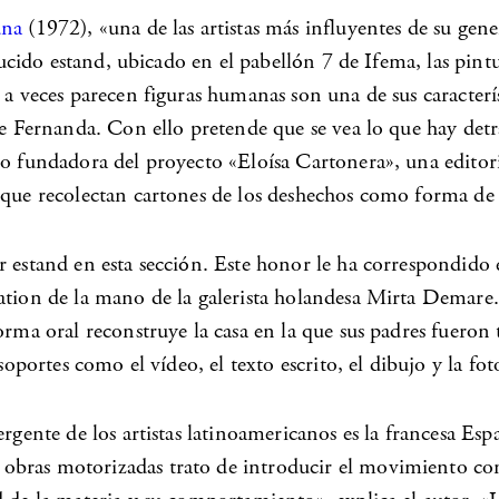
una
(1972), «una de las artistas más influyentes de su gene
reducido estand, ubicado en el pabellón 7 de Ifema, las pi
 a veces parecen figuras humanas son una de sus caracterís
de Fernanda. Con ello pretende que se vea lo que hay detrá
mo fundadora del proyecto «Eloísa Cartonera», una editori
 que recolectan cartones de los deshechos como forma de 
or estand en esta sección. Este honor le ha correspondi
ation de la mano de la galerista holandesa
Mirta Demare
forma oral reconstruye la casa en la que sus padres fuero
soportes como el vídeo, el texto escrito, el dibujo y la fot
rgente de los artistas latinoamericanos es la francesa
Esp
obras motorizadas trato de introducir el movimiento con l