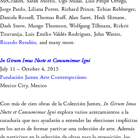
McCraken, Sarah Morris, Ugo Mulas, Luis Felipe Ortega,
Jorge Pardo, Liliana Porter, Richard Prince, Tobias Rehberger,
Daniela Rossell, Thomas Ruff, Alan Saret, Hedi Slimane,
Dash Snow, Mungo Thomson, Wolfgang Tillmans, Rirkrit
Tiravanija, Luis Emilio Valdés Rodríguez, John Waters,
Ricardo Rendón
, and many more.
In Girum
Imus Nocte et Consumimur Igni
July 11 – October 4, 2015
Fundación Jumex Arte Contemporáneo
Mexico City, Mexico
Con más de cien obras de la Colección Jumex,
In Girum
Imus
Nocte et Consumimur Igni
explora varios acercamientos a la
curaduría que nos ayudarán a entender las elecciones implícitas
en los actos de formar yactivar una colección de arte. Además
de participar en la selección de obras para la exposición, los