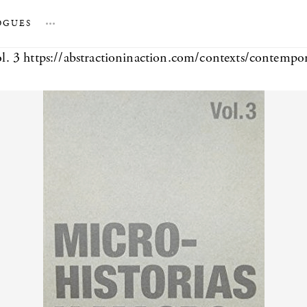
OGUES
…
. 3 https://abstractioninaction.com/contexts/contempo