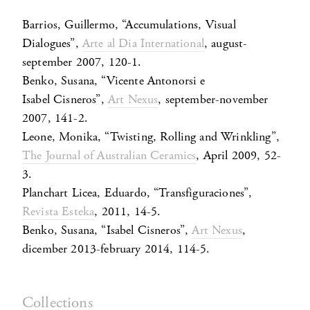
Barrios, Guillermo, “Accumulations, Visual
Dialogues”,
Arte al Dia International
, august-
september 2007, 120-1.
Benko, Susana, “Vicente Antonorsi e
Isabel Cisneros”,
Art Nexus
, september-november
2007, 141-2.
Leone, Monika, “Twisting, Rolling and Wrinkling”,
The Journal of Australian Ceramics
, April 2009, 52-
3.
Planchart Licea, Eduardo, “Transfiguraciones”,
Revista Esteka
, 2011, 14-5.
Benko, Susana, “Isabel Cisneros”,
Art Nexus
,
dicember 2013-february 2014, 114-5.
Collections