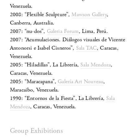
Venezuela.
2008: “Flexible Sculpture”,
Mawson Gallery
,
Canberra, Australia.
2007: “nu-dos”,
Galeria Forum
, Lima, Perú.
2007: “Acumulaciones. Diálogos visuales de Vicente
Antonorsi e Isabel Cisneros”,
Sala TAC
, Caracas,
Venezuela.
2005: “Hiladillas”, La Librería,
Sala Mendoza
,
Caracas, Venezuela.
2005: “Maracapana”,
Galería Art Nouveau
,
Maracaibo, Venezuela.
1990: “Entornos de la Fiesta”, La Librería,
Sala
Mendoza
, Caracas, Venezuela.
Group Exhibitions