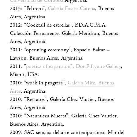
Universidad de Córdoba
,Argentina.
2013: “Febrero”,
Galería Foster Catena
, Buenos
Aires, Argentina.
2012: “Cocktail de estrellas”, F.D.A.C.M.A.
Colección Permanente, Galería Meridion, Buenos
Aires, Argentina.
2011: “openning ceremony”, Espacio Baltar –
Lawson, Buenos Aires, Argentina.
2011: “
poetics of expansion
“,
Dot Fiftyone Gallery
,
Miami, USA.
2010: “work in progress”,
Galería Mite, Buenos
Aires
, Argentina.
2010: “Retratos”, Galería Chez Vautier, Buenos
Aires, Argentina.
2010: “Naturaleza Muerta”, Galería Chez Vautier,
Buenos Aires, Argentina.
2009: SAC semana del arte contemporáneo, Mar del