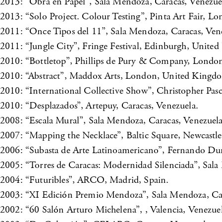
2013: “Obra en Papel”, Sala Mendoza, Caracas, Venezue
2013: “Solo Project. Colour Testing”, Pinta Art Fair, 
2011: “Once Tipos del 11”, Sala Mendoza, Caracas, Ven
2011: “Jungle City”, Fringe Festival, Edinburgh, Unite
2010: “Bottletop”, Phillips de Pury & Company, Lond
2010: “Abstract”, Maddox Arts, London, United Kingd
2010: “International Collective Show”, Christopher Pasc
2010: “Desplazados”, Artepuy, Caracas, Venezuela.
2008: “Escala Mural”, Sala Mendoza, Caracas, Venezuela
2007: “Mapping the Necklace”, Baltic Square, Newcastl
2006: “Subasta de Arte Latinoamericano”, Fernando Du
2005: “Torres de Caracas: Modernidad Silenciada”, Sala
2004: “Futuribles”, ARCO, Madrid, Spain.
2003: “XI Edición Premio Mendoza”, Sala Mendoza, Car
2002: “60 Salón Arturo Michelena”, , Valencia, Venezuel