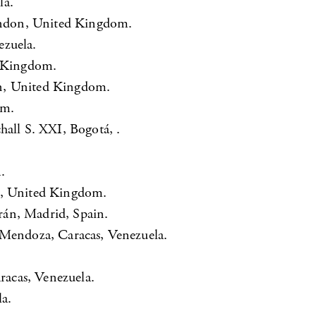
la.
London, United Kingdom.
ezuela.
d Kingdom.
on, United Kingdom.
om.
hall S. XXI, Bogotá, .
.
e, United Kingdom.
rán, Madrid, Spain.
 Mendoza, Caracas, Venezuela.
acas, Venezuela.
a.