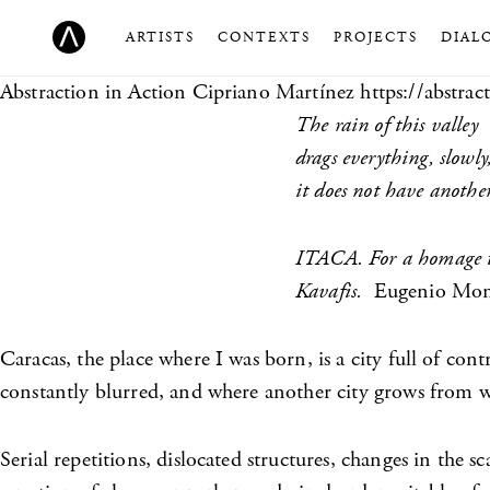
ARTISTS
CONTEXTS
PROJECTS
DIAL
Abstraction in Action
Cipriano Martínez https://abstrac
The rain of this valley
drags everything, slowly
it does not have another
ITACA. For a homage 
Kavafis.
Eugenio Mon
Caracas, the place where I was born, is a city full of cont
constantly blurred, and where another city grows from wi
Serial repetitions, dislocated structures, changes in the s