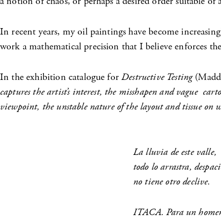
a notion of chaos, or perhaps a desired order suitable of a
In recent years, my oil paintings have become increasing
work a mathematical precision that I believe enforces th
In the exhibition catalogue for
Destructive Testing
(Maddox
captures the artist’s interest, the misshapen and vague car
viewpoint, the unstable nature of the layout and tissue on w
La lluvia de este valle,
todo lo arrastra, despaci
no tiene otro declive.
ITACA. Para un homena