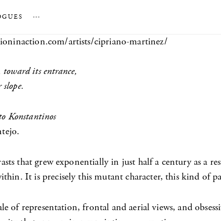
OGUES
…
tioninaction.com/artists/cipriano-martinez/
, toward its entrance,
 slope.
to
Konstantinos
tejo.
rasts that grew exponentially in just half a century as a r
thin. It is precisely this mutant character, this kind of
cale of representation, frontal and aerial views, and obsess