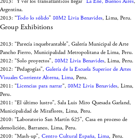
2013: “Y ver los transatlánticos llegar”
La Ene, Buenos Aires
,
Argentina.
2013: “
Todo lo sólido
”
80M2 Livia Benavides
, Lima, Peru.
Group Exhibitions
2013: “Parecía inquebrantable”, Galería Municipal de Arte
Pancho Fierro, Municipalidad Metropolitana de Lima, Peru.
2012: “Solo proyectos”,
80M2 Livia Benavides
, Lima, Peru.
2012: “Pedagogías”,
Galería de la Escuela Superior de Artes
Visuales Corriente Alterna, Lima
, Peru.
2011: “
Licencias para narrar
“,
80M2 Livia Benavides
, Lima,
Peru.
2011: “El último lustro”, Sala Luis Miro Quesada Garland,
Municipalidad de Miraflores, Lima, Peru.
2010: “Laboratorio San Martín 625”, Casa en proceso de
demolición, Barranco, Lima, Peru.
2010: “Mash-up”,
Centro Cultural España, Lima
, Peru.