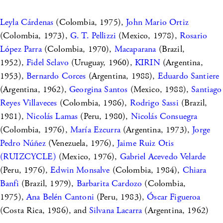
Leyla Cárdenas
(Colombia, 1975),
John Mario Ortiz
(Colombia, 1973),
G. T. Pellizzi
(Mexico, 1978),
Rosario
López Parra
(Colombia, 1970),
Macaparana
(Brazil,
1952),
Fidel Sclavo
(Uruguay, 1960),
KIRIN
(Argentina,
1953),
Bernardo Corces
(Argentina, 1988),
Eduardo Santiere
(Argentina, 1962),
Georgina Santos
(Mexico, 1988),
Santiago
Reyes Villaveces
(Colombia, 1986),
Rodrigo Sassi
(Brazil,
1981),
Nicolás Lamas
(Peru, 1980),
Nicolás Consuegra
(Colombia, 1976),
María Ezcurra
(Argentina, 1973),
Jorge
Pedro Núñez
(Venezuela, 1976),
Jaime Ruiz Otis
(RUIZCYCLE)
(Mexico, 1976),
Gabriel Acevedo Velarde
(Peru, 1976),
Edwin Monsalve
(Colombia, 1984),
Chiara
Banfi
(Brazil, 1979),
Barbarita Cardozo
(Colombia,
1975),
Ana Belén Cantoni
(Peru, 1983),
Óscar Figueroa
(Costa Rica, 1986), and
Silvana Lacarra
(Argentina, 1962)