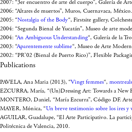
2007: “3er encuentro de arte del cuerpo”, Galería de Art
2006: “Altares de muertos”, Muros, Cuernavaca, México
2005: “
Nostalgia of the Body
“, Firstsite gallery, Colches
2004: “Segunda Bienal de Yucatán”, Museo de arte mode
2004: “
An Ambiguous Understanding
“, Galería de la Tro
2003: “
Aparentemente sublime
“, Museo de Arte Modern
2002: “PR’02 (Bienal de Puerto Rico)”, Flexible Packa
Publications
PAVELA, Ana Maria (2013), “
Vingt femmes
“,
montreal
EZCURRA, María, “(Un)Dressing Art: Towards a New Fem
MONTERO, Daniel, “María Ezcurra”, Código DF. Arte y
MAYER, Mónica, “
Un breve testimonio sobre los ires y 
AGUILAR, Guadalupe, “El Arte Participativo. La participac
Politécnica de Valencia, 2010.