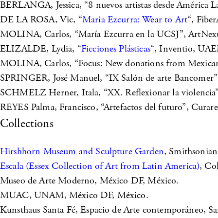
BERLANGA, Jessica, “8 nuevos artistas desde América La
DE LA ROSA, Vic, “
Maria Ezcurra: Wear to Art
“, Fibe
MOLINA, Carlos, “María Ezcurra en la UCSJ”, ArtNexu
ELIZALDE, Lydia, “
Ficciones Plásticas
“, Inventio, UA
MOLINA, Carlos, “Focus: New donations from Mexican
SPRINGER, José Manuel, “IX Salón de arte Bancomer”,
SCHMELZ Herner, Itala, “XX. Reflexionar la violencia”
REYES Palma, Francisco, “Artefactos del futuro”, Curare
Collections
Hirshhorn Museum and Sculpture Garden
, Smithsonia
Escala (Essex Collection of Art from Latin America)
, Co
Museo de Arte Moderno, México DF, México.
MUAC, UNAM, México DF, México.
Kunsthaus Santa Fé, Espacio de Arte contemporáneo, Sa