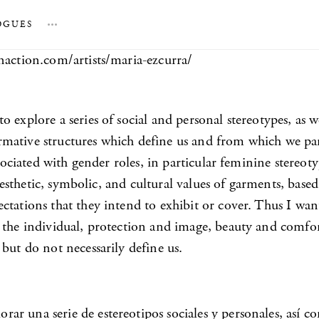
OGUES
…
naction.com/artists/maria-ezcurra/
explore a series of social and personal stereotypes, as wel
mative structures which define us and from which we part
associated with gender roles, in particular feminine stere
e aesthetic, symbolic, and cultural values of garments, bas
ctations that they intend to exhibit or cover. Thus I wa
d the individual, protection and image, beauty and comf
but do not necessarily define us.
r una serie de estereotipos sociales y personales, así co