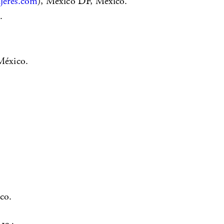
eres.com
), México DF, México.
.
México.
co.