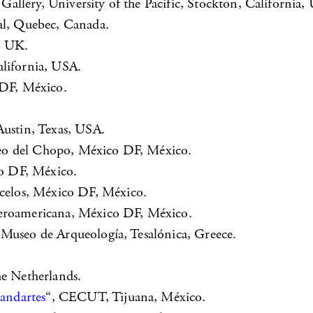
Gallery, University of the Pacific, Stockton, California,
al, Quebec, Canada.
r, UK.
alifornia, USA.
F, México.
ustin, Texas, USA.
eo del Chopo, México DF, México.
o DF, México.
ncelos, México DF, México.
beroamericana, México DF, México.
 Museo de Arqueología, Tesalónica, Greece.
e Netherlands.
andartes
“, CECUT, Tijuana, México.