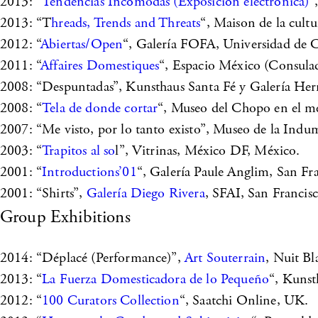
2013: “
Tendencias Incómodas (Exposición electrónica)
“
2013: “T
hreads, Trends and Threats
“, Maison de la cul
2012: “
Abiertas/Open
“, Galería FOFA, Universidad de 
2011: “
Affaires Domestiques
“, Espacio México (Consul
2008: “Despuntadas”, Kunsthaus Santa Fé y Galería Her
2008: “
Tela de donde cortar
“, Museo del Chopo en el m
2007: “Me visto, por lo tanto existo”, Museo de la Ind
2003: “
Trapitos al so
l”, Vitrinas, México DF, México.
2001: “
Introductions’01
“, Galería Paule Anglim, San Fr
2001: “Shirts”,
Galería Diego Rivera
, SFAI, San Francis
Group Exhibitions
2014: “Déplacé (Performance)”,
Art Souterrain
, Nuit B
2013: “
La Fuerza Domesticadora de lo Pequeño
“, Kunst
2012: “
100 Curators Collection
“, Saatchi Online, UK.