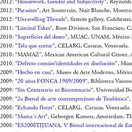
2012: “
Housework, Gender and Subjectivity
“, Reynolds 
2012: “
Parasites
“, Art Souterrain, Nuit Blanche, Montre
2012: “
Unravelling Threads
“, firstsite gallery, Colcheste
2011: “
Liminal Takes
“, Root Division, San Francisco, C
2010: “
Superficies del deseo
“, MUAC, UNAM, México D
2010: “
Tela que cortar
“, CELARG, Caracas, Venezuela.
2010: “MAMAZ”, Mexican American Cultural Center, A
2010: “
Defecto común/identidades en disolución
“, Mus
2009: “
Hecho en casa
“, Museo de Arte Moderno, Méxic
2009: “
20 años FONCA 1989/2009
“, Biblioteca Vasco
2009: “
Sin Centenario ni Bicentenario
“, Universidad I
2009: “
2a Bienal de arte contemporáneo de Tesalónica
“,
2008: “
Echando flores
“, CELARG, Caracas, Venezuela.
2008: “
Mama´s Art
“, Geborgen Kamers, Amsterdam, Th
2008: “
ES2008TIJUANA, V Bienal internacional de Est