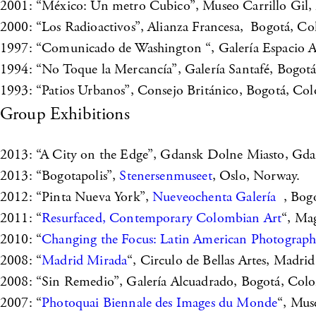
2001: “México: Un metro Cubico”, Museo Carrillo Gil,
2000: “Los Radioactivos”, Alianza Francesa, Bogotá, Co
1997: “Comunicado de Washington “, Galería Espacio A
1994: “No Toque la Mercancía”, Galería Santafé, Bogot
1993: “Patios Urbanos”, Consejo Británico, Bogotá, Co
Group Exhibitions
2013: “A City on the Edge”, Gdansk Dolne Miasto, Gda
2013: “Bogotapolis”,
Stenersenmuseet
, Oslo, Norway.
2012: “Pinta Nueva York”,
Nueveochenta Galería
, Bog
2011: “
Resurfaced, Contemporary Colombian Art
“, Ma
2010: “
Changing the Focus: Latin American Photograp
2008: “
Madrid Mirada
“, Circulo de Bellas Artes, Madrid
2008: “Sin Remedio”, Galería Alcuadrado, Bogotá, Col
2007: “
Photoquai Biennale des Images du Monde
“, Mus