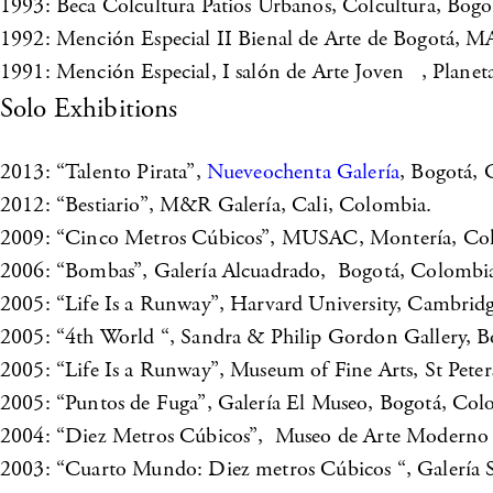
1993: Beca Colcultura Patios Urbanos, Colcultura, Bog
1992: Mención Especial II Bienal de Arte de Bogotá,
1991: Mención Especial, I salón de Arte Joven , Planeta
Solo Exhibitions
2013: “Talento Pirata”,
Nueveochenta Galería
, Bogotá, 
2012: “Bestiario”, M&R Galería, Cali, Colombia.
2009: “Cinco Metros Cúbicos”, MUSAC, Montería, Co
2006: “Bombas”, Galería Alcuadrado, Bogotá, Colombi
2005: “Life Is a Runway”, Harvard University, Cambrid
2005: “4th World “, Sandra & Philip Gordon Gallery, 
2005: “Life Is a Runway”, Museum of Fine Arts, St Pete
2005: “Puntos de Fuga”, Galería El Museo, Bogotá, Col
2004: “Diez Metros Cúbicos”, Museo de Arte Moderno L
2003: “Cuarto Mundo: Diez metros Cúbicos “, Galería 