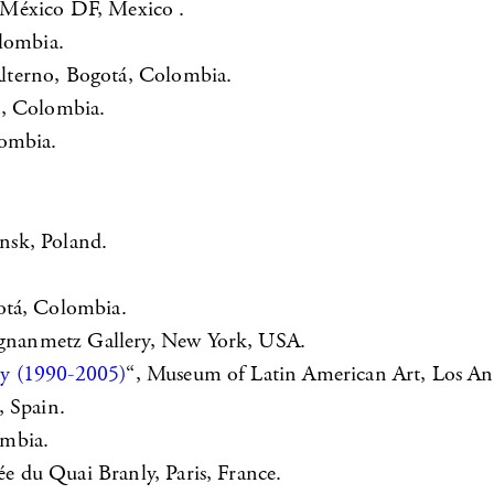
 México DF, Mexico .
lombia.
lterno, Bogotá, Colombia.
á, Colombia.
lombia.
nsk, Poland.
otá, Colombia.
gnanmetz Gallery, New York, USA.
hy (1990-2005)
“, Museum of Latin American Art, Los An
, Spain.
ombia.
ée du Quai Branly, Paris, France.