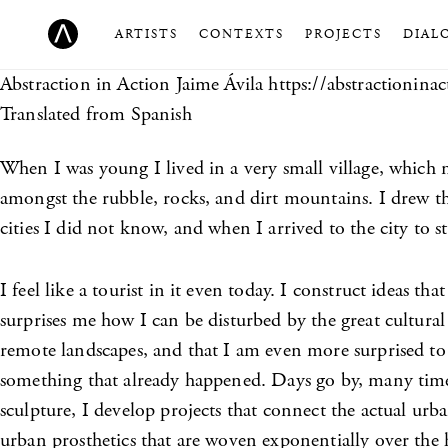
ARTISTS
CONTEXTS
PROJECTS
DIAL
Abstraction in Action
Jaime Ávila https://abstractioninac
Translated from Spanish
When I was young I lived in a very small village, which n
amongst the rubble, rocks, and dirt mountains. I drew the
cities I did not know, and when I arrived to the city to s
I feel like a tourist in it even today. I construct ideas t
surprises me how I can be disturbed by the great cultura
remote landscapes, and that I am even more surprised to ha
something that already happened. Days go by, many times
sculpture, I develop projects that connect the actual ur
urban prosthetics that are woven exponentially over the h