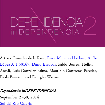
Artists: Lourdes de la Riva,
Erica Muralles Hazbun
,
Aníbal
López A-1 53167
,
Darío Escobar
, Pablo Boneu, Hellen
Ascoli, Luis González Palma, Mauricio Contreras-Paredes,
Paola Beverini and Douglas Witmer.
Dependencia inDEPENDENCIA2
September 2 -30, 2014
Sol del Río Galería