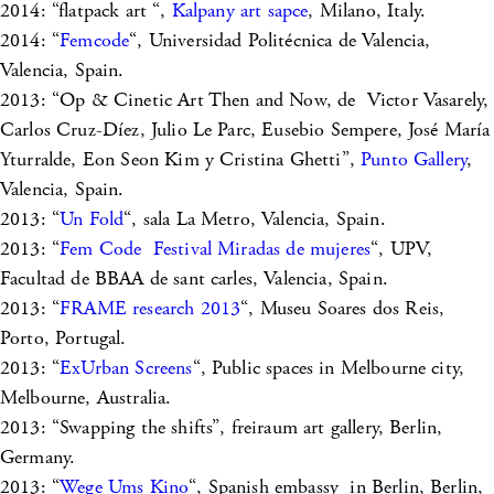
2014: “flatpack art “,
Kalpany art sapce
, Milano, Italy.
2014: “
Femcode
“, Universidad Politécnica de Valencia,
Valencia, Spain.
2013: “Op & Cinetic Art Then and Now, de Victor Vasarely,
Carlos Cruz-Díez, Julio Le Parc, Eusebio Sempere, José María
Yturralde, Eon Seon Kim y Cristina Ghetti”,
Punto Gallery
,
Valencia, Spain.
2013: “
Un Fold
“, sala La Metro, Valencia, Spain.
2013: “
Fem Code Festival Miradas de mujeres
“, UPV,
Facultad de BBAA de sant carles, Valencia, Spain.
2013: “
FRAME research 2013
“, Museu Soares dos Reis,
Porto, Portugal.
2013: “
ExUrban Screens
“, Public spaces in Melbourne city,
Melbourne, Australia.
2013: “Swapping the shifts”, freiraum art gallery, Berlin,
Germany.
2013: “
Wege Ums Kino
“, Spanish embassy in Berlin, Berlin,