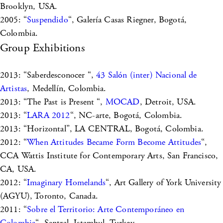
Brooklyn, USA.
2005: “
Suspendido
“, Galería Casas Riegner, Bogotá,
Colombia.
Group Exhibitions
2013: “Saberdesconocer “,
43 Salón (inter) Nacional de
Artistas
, Medellín, Colombia.
2013: “The Past is Present “,
MOCAD
, Detroit, USA.
2013: “
LARA 2012
“, NC-arte, Bogotá, Colombia.
2013: “Horizontal”, LA CENTRAL, Bogotá, Colombia.
2012: “
When Attitudes Became Form Become Attitudes
“,
CCA Wattis Institute for Contemporary Arts, San Francisco,
CA, USA.
2012: “
Imaginary Homelands
“, Art Gallery of York University
(AGYU), Toronto, Canada.
2011: “
Sobre el Territorio: Arte Contemporáneo en
Colombia
“, Santral, Istambul, Turkey.