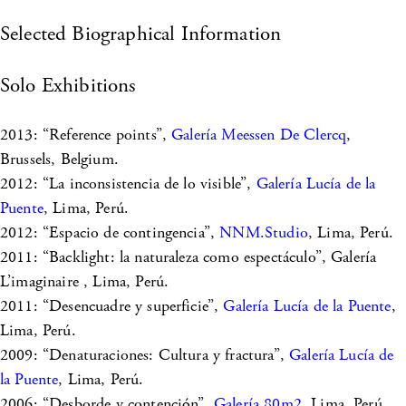
Selected Biographical Information
Solo Exhibitions
2013: “Reference points”,
Galería Meessen De Clercq
,
Brussels, Belgium.
2012: “La inconsistencia de lo visible”,
Galería Lucía de la
Puente
, Lima, Perú.
2012: “Espacio de contingencia”,
NNM.Studio
, Lima, Perú.
2011: “Backlight: la naturaleza como espectáculo”, Galería
L’imaginaire , Lima, Perú.
2011: “Desencuadre y superficie”,
Galería Lucía de la Puente
,
Lima, Perú.
2009: “Denaturaciones: Cultura y fractura”,
Galería Lucía de
la Puente
, Lima, Perú.
2006: “Desborde y contención”,
Galería 80m2
, Lima, Perú.