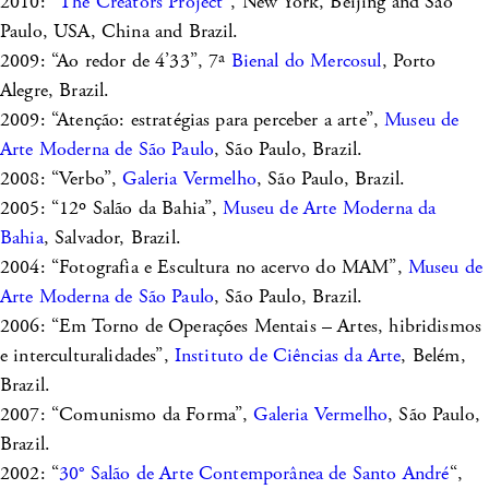
2010: “
The Creators Project
“, New York, Beijing and São
Paulo, USA, China and Brazil.
2009: “Ao redor de 4’33”, 7ª
Bienal do Mercosul
, Porto
Alegre, Brazil.
2009: “Atenção: estratégias para perceber a arte”,
Museu de
Arte Moderna de São Paulo
, São Paulo, Brazil.
2008: “Verbo”,
Galeria Vermelho
, São Paulo, Brazil.
2005: “12º Salão da Bahia”,
Museu de Arte Moderna da
Bahia
, Salvador, Brazil.
2004: “Fotografia e Escultura no acervo do MAM”,
Museu de
Arte Moderna de São Paulo
, São Paulo, Brazil.
2006: “Em Torno de Operações Mentais – Artes, hibridismos
e interculturalidades”,
Instituto de Ciências da Arte
, Belém,
Brazil.
2007: “Comunismo da Forma”,
Galeria Vermelho
, São Paulo,
Brazil.
2002: “
30° Salão de Arte Contemporânea de Santo André
“,