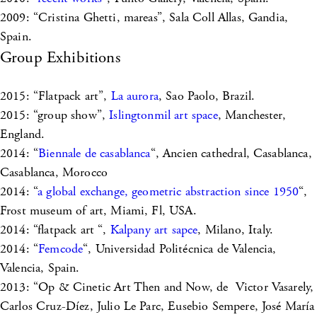
2009: “Cristina Ghetti, mareas”, Sala Coll Allas, Gandia,
Spain.
Group Exhibitions
2015: “Flatpack art”,
La aurora
, Sao Paolo, Brazil.
2015: “group show”,
Islingtonmil art space
, Manchester,
England.
2014: “
Biennale de casablanca
“, Ancien cathedral, Casablanca,
Casablanca, Morocco
2014: “
a global exchange, geometric abstraction since 1950
“,
Frost museum of art, Miami, Fl, USA.
2014: “flatpack art “,
Kalpany art sapce
, Milano, Italy.
2014: “
Femcode
“, Universidad Politécnica de Valencia,
Valencia, Spain.
2013: “Op & Cinetic Art Then and Now, de Victor Vasarely,
Carlos Cruz-Díez, Julio Le Parc, Eusebio Sempere, José María