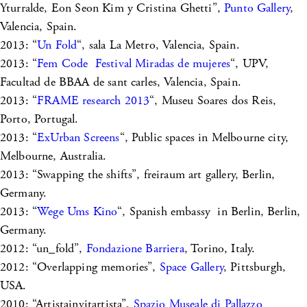
Yturralde, Eon Seon Kim y Cristina Ghetti”,
Punto Gallery
,
Valencia, Spain.
2013: “
Un Fold
“, sala La Metro, Valencia, Spain.
2013: “
Fem Code Festival Miradas de mujeres
“, UPV,
Facultad de BBAA de sant carles, Valencia, Spain.
2013: “
FRAME research 2013
“, Museu Soares dos Reis,
Porto, Portugal.
2013: “
ExUrban Screens
“, Public spaces in Melbourne city,
Melbourne, Australia.
2013: “Swapping the shifts”, freiraum art gallery, Berlin,
Germany.
2013: “
Wege Ums Kino
“, Spanish embassy in Berlin, Berlin,
Germany.
2012: “un_fold”,
Fondazione Barriera
, Torino, Italy.
2012: “Overlapping memories”,
Space Gallery
, Pittsburgh,
USA.
2010: “Artistainvitartista”,
Spazio Museale di Pallazzo