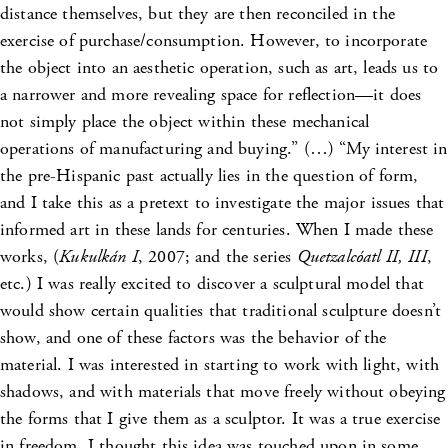
distance themselves, but they are then reconciled in the
exercise of purchase/consumption. However, to incorporate
the object into an aesthetic operation, such as art, leads us to
a narrower and more revealing space for reflection—it does
not simply place the object within these mechanical
operations of manufacturing and buying.” (…) “My interest in
the pre-Hispanic past actually lies in the question of form,
and I take this as a pretext to investigate the major issues that
informed art in these lands for centuries. When I made these
works, (
Kukulkán I
, 2007; and the series
Quetzalcóatl II, III
,
etc.) I was really excited to discover a sculptural model that
would show certain qualities that traditional sculpture doesn’t
show, and one of these factors was the behavior of the
material. I was interested in starting to work with light, with
shadows, and with materials that move freely without obeying
the forms that I give them as a sculptor. It was a true exercise
in freedom. I thought this idea was touched upon in some