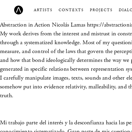
ARTISTS
CONTEXTS
PROJECTS
DIAL
Abstraction in Action
Nicolás Lamas https://abstractioni
My work derives from the interest and mistrust in constr
through a systematized knowledge. Most of my questionin
measure, and control of the laws that govern the percept
and how that bond ideologically determines the way we pe
generated in specific relations between representation sy
I carefully manipulate images, texts, sounds and other el
somehow put into evidence relativity, malleability, and t
truth.
Mi trabajo parte del interés y la desconfianza hacia las 
conocimiento sistematizado. Gran parte de mis cuestionam