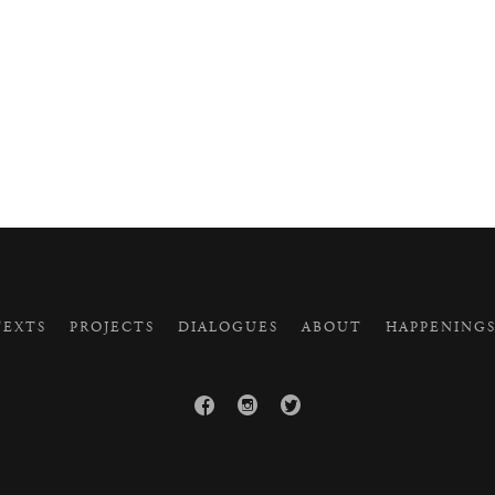
EXTS
PROJECTS
DIALOGUES
ABOUT
HAPPENING


