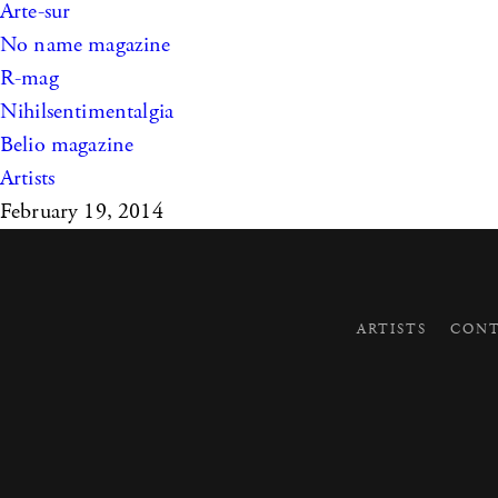
Arte-sur
No name magazine
R-mag
Nihilsentimentalgia
Belio magazine
Artists
February 19, 2014
ARTISTS
CONT