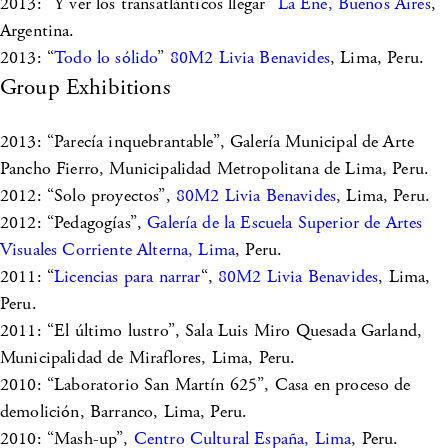
2013: “Y ver los transatlánticos llegar”
La Ene, Buenos Aires
,
Argentina.
2013: “
Todo lo sólido
”
80M2 Livia Benavides
, Lima, Peru.
Group Exhibitions
2013: “Parecía inquebrantable”, Galería Municipal de Arte
Pancho Fierro, Municipalidad Metropolitana de Lima, Peru.
2012: “Solo proyectos”,
80M2 Livia Benavides
, Lima, Peru.
2012: “Pedagogías”,
Galería de la Escuela Superior de Artes
Visuales Corriente Alterna, Lima
, Peru.
2011: “
Licencias para narrar
“,
80M2 Livia Benavides
, Lima,
Peru.
2011: “El último lustro”, Sala Luis Miro Quesada Garland,
Municipalidad de Miraflores, Lima, Peru.
2010: “Laboratorio San Martín 625”, Casa en proceso de
demolición, Barranco, Lima, Peru.
2010: “Mash-up”,
Centro Cultural España, Lima
, Peru.