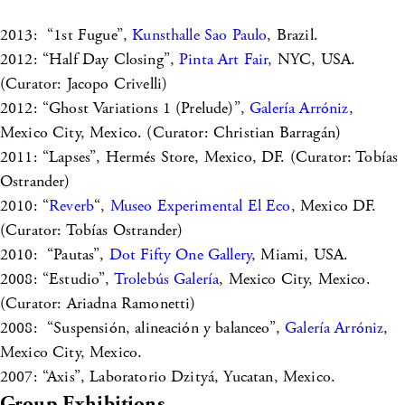
2013: “1st Fugue”,
Kunsthalle Sao Paulo
, Brazil.
2012: “Half Day Closing”,
Pinta Art Fair
, NYC, USA.
(Curator: Jacopo Crivelli)
2012: “Ghost Variations 1 (Prelude)”,
Galería Arróniz
,
Mexico City, Mexico. (Curator: Christian Barragán)
2011: “Lapses”, Hermés Store, Mexico, DF. (Curator: Tobías
Ostrander)
2010: “
Reverb
“,
Museo Experimental El Eco
, Mexico DF.
(Curator: Tobías Ostrander)
2010: “Pautas”,
Dot Fifty One Gallery
, Miami, USA.
2008: “Estudio”,
Trolebús Galería
, Mexico City, Mexico.
(Curator: Ariadna Ramonetti)
2008: “Suspensión, alineación y balanceo”,
Galería Arróniz
,
Mexico City, Mexico.
2007: “Axis”, Laboratorio Dzityá, Yucatan, Mexico.
Group Exhibitions