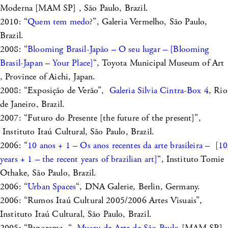
Moderna [MAM SP] , São Paulo, Brazil.
2010: “
Quem tem medo
?”, Galeria Vermelho, São Paulo,
Brazil.
2008: “
Blooming Brasil-Japão – O seu lugar – [Blooming
Brasil-Japan – Your Place]
“, Toyota Municipal Museum of Art
, Province of Aichi, Japan.
2008: “Exposição de Verão”,
Galeria Silvia Cintra-Box 4
, Rio
de Janeiro, Brazil.
2007: “Futuro do Presente [the future of the present]”,
Instituto Itaú Cultural, São Paulo, Brazil.
2006: “
10 anos + 1 – Os anos recentes da arte brasileira – [10
years + 1 – the recent years of brazilian art]
“, Instituto Tomie
Othake, São Paulo, Brazil.
2006: “
Urban Spaces
“, DNA Galerie, Berlin, Germany.
2006: “Rumos Itaú Cultural 2005/2006 Artes Visuais”,
Instituto Itaú Cultural, São Paulo, Brazil.
2005: “Panorama “,
Museu de Arte de São Paulo
[MAM SP],