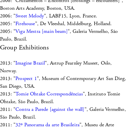
2006: “Cruzamentos – Encontros [crossings – encounters]”,
Boston Arts Academy, Boston, USA.
2006: “
Sweet Melody
“, LABF15, Lyon, France.
2005: “
Firehouse
“, De Vleeshal, Middelburg, Holland.
2005: “
Viga Mestra [main beam]
“, Galeria Vermelho, São
Paulo, Brazil.
Group Exhibitions
2013: “
Imagine Brazil
“, Astrup Fearnley Museet, Oslo,
Norway.
2013: “
Prospect 1
“, Museum of Contemporary Art San Dieg,
San Diego, USA.
2013: “
Tomie Ohtake Correspondências
“, Instituto Tomie
Ohtake, São Paulo, Brazil.
2011: “
Contra a Parede [against the wall]
“, Galeria Vermelho,
São Paulo, Brazil.
2011: “
32º Panorama da arte Brasileira
“, Museu de Arte