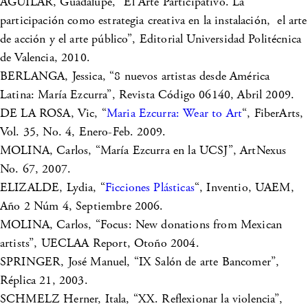
AGUILAR, Guadalupe, “El Arte Participativo. La
participación como estrategia creativa en la instalación, el arte
de acción y el arte público”, Editorial Universidad Politécnica
de Valencia, 2010.
BERLANGA, Jessica, “8 nuevos artistas desde América
Latina: María Ezcurra”, Revista Código 06140, Abril 2009.
DE LA ROSA, Vic, “
Maria Ezcurra: Wear to Art
“, FiberArts,
Vol. 35, No. 4, Enero-Feb. 2009.
MOLINA, Carlos, “María Ezcurra en la UCSJ”, ArtNexus
No. 67, 2007.
ELIZALDE, Lydia, “
Ficciones Plásticas
“, Inventio, UAEM,
Año 2 Núm 4, Septiembre 2006.
MOLINA, Carlos, “Focus: New donations from Mexican
artists”, UECLAA Report, Otoño 2004.
SPRINGER, José Manuel, “IX Salón de arte Bancomer”,
Réplica 21, 2003.
SCHMELZ Herner, Itala, “XX. Reflexionar la violencia”,