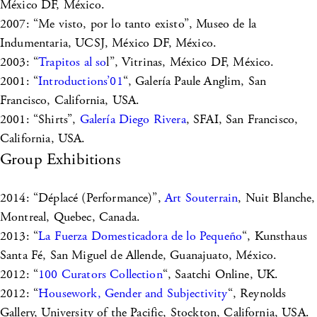
México DF, México.
2007: “Me visto, por lo tanto existo”, Museo de la
Indumentaria, UCSJ, México DF, México.
2003: “
Trapitos al so
l”, Vitrinas, México DF, México.
2001: “
Introductions’01
“, Galería Paule Anglim, San
Francisco, California, USA.
2001: “Shirts”,
Galería Diego Rivera
, SFAI, San Francisco,
California, USA.
Group Exhibitions
2014: “Déplacé (Performance)”,
Art Souterrain
, Nuit Blanche,
Montreal, Quebec, Canada.
2013: “
La Fuerza Domesticadora de lo Pequeño
“, Kunsthaus
Santa Fé, San Miguel de Allende, Guanajuato, México.
2012: “
100 Curators Collection
“, Saatchi Online, UK.
2012: “
Housework, Gender and Subjectivity
“, Reynolds
Gallery, University of the Pacific, Stockton, California, USA.