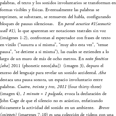
palabras, el texto y los sonidos involuntarios se transforman en
formas visibles y físicas. Eventualmente las palabras se
reprimen, se substraen, se remueven del habla, configurando
bloques de pausas silenciosas. En
pared acustica #1(acoustic
wall #1),
lo que aparentan ser notaciones teatrales sin voz
(imágenes 1-2), confrontan al espectador con frases de texto
en vinilo (“susurra a sí misma”, “muy alto esta vez”, “tenue
pausa”, “se detiene a si misma”), las cuales se extienden a lo
largo de un muro de más de ocho metros. En
neón fonético
[aha
] 2011 (phonetic neon[aha]) (imagen 3), depuro el
exceso del lenguaje para revelar un sonido accidental.
Aha
destaca una pausa sonora, un espacio involuntario entre
palabras.
Cuatro, treinta y tres, 2011
(four thirty-three)
(imagen 4),
1 minuto = 1 pulgada,
evoca la declaración de
John Cage de que el silencio no es acústico, enfatizando
físicamente la actividad del sonido en un ambiente.
Breves
(snippets)
(imagenes 7-10) es una colección de videos con una