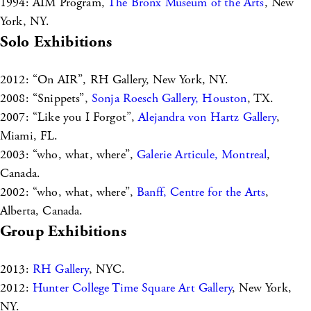
1994: AIM Program,
The Bronx Museum of the Arts
, New
York, NY.
Solo Exhibitions
2012: “On AIR”, RH Gallery, New York, NY.
2008: “Snippets”,
Sonja Roesch Gallery, Houston
, TX.
2007: “Like you I Forgot”,
Alejandra von Hartz Gallery
,
Miami, FL.
2003: “who, what, where”,
Galerie Articule, Montreal
,
Canada.
2002: “who, what, where”,
Banff, Centre for the Arts
,
Alberta, Canada.
Group Exhibitions
2013:
RH Gallery
, NYC.
2012:
Hunter College Time Square Art Gallery
, New York,
NY.