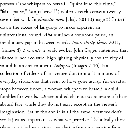
phrases (“she whispers to herself,” “quite loud this time,”
“faint pause,” “stops herself”) which stretch across a twenty-
seven feet wall. In
phonetic neon
[aha], 2011,(image 3) I distill
down the excess of language to make apparent an
unintentional sound.
Aha
outlines a sonorous pause, an
involuntary gap in between words.
Four, thirty-three,
2011,
(image 4)
1 minute=1 inch
, evokes John Cage’s statement that
silence is not acoustic, highlighting physically the activity of
sound in an environment.
Snippets
(images 7-10) is a
collection of videos of an average duration of 1 minute, of
everyday situations that seem to have gone astray. An elevator
stops between floors, a woman whispers to herself, a child
fumbles for words. Disembodied characters are aware of their
absurd fate, while they do not exist except in the viewer’s
imagination. Yet at the end it is all the same, what we don’t
see is just as important as what we perceive. Technically these
silent subtitled narratives that derive from my writing fade—