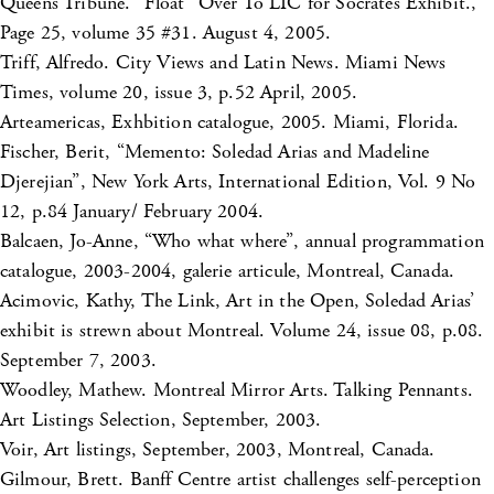
Queens Tribune. “Float” Over To LIC for Socrates Exhibit.,
Page 25, volume 35 #31. August 4, 2005.
Triff, Alfredo. City Views and Latin News. Miami News
Times, volume 20, issue 3, p.52 April, 2005.
Arteamericas, Exhbition catalogue, 2005. Miami, Florida.
Fischer, Berit, “Memento: Soledad Arias and Madeline
Djerejian”, New York Arts, International Edition, Vol. 9 No
12, p.84 January/ February 2004.
Balcaen, Jo-Anne, “Who what where”, annual programmation
catalogue, 2003-2004, galerie articule, Montreal, Canada.
Acimovic, Kathy, The Link, Art in the Open, Soledad Arias’
exhibit is strewn about Montreal. Volume 24, issue 08, p.08.
September 7, 2003.
Woodley, Mathew. Montreal Mirror Arts. Talking Pennants.
Art Listings Selection, September, 2003.
Voir, Art listings, September, 2003, Montreal, Canada.
Gilmour, Brett. Banff Centre artist challenges self-perception