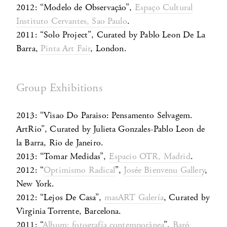
2012: “Modelo de Observação”,
Espaço Cultural
Instituto Cervantes, Sao Paulo
.
2011: “Solo Project”, Curated by Pablo Leon De La
Barra,
Pinta Art Fair
, London.
Group Exhibitions
2013: “Visao Do Paraiso: Pensamento Selvagem.
ArtRio”, Curated by Julieta Gonzales-Pablo Leon de
la Barra, Rio de Janeiro.
2013: “Tomar Medidas”,
Espacio OTR, Madrid
.
2012: “
Optimismo Radical
”,
Josée Bienvenu Gallery
,
New York.
2012: “Lejos De Casa”,
masART Galería
, Curated by
Virginia Torrente, Barcelona.
2011: “
Album: fotografía contemporânea
”,
Baró