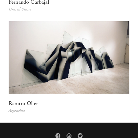
Fernando Carbajal
United States
Ramiro Oller
Argentina


