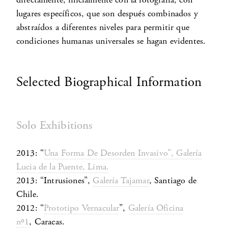
lugares específicos, que son después combinados y
abstraídos a diferentes niveles para permitir que
condiciones humanas universales se hagan evidentes.
Selected Biographical Information
Solo Exhibitions
2013: “
Una Forma De Desorden Invasivo”, Galería
Lucia de la Puente, Lima.
2013: “Intrusiones”,
Galería Tajamar
, Santiago de
Chile.
2012: “
Prototipo Vernacular
”,
Galería Oficina
nº1
, Caracas.