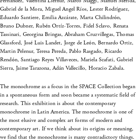
Fernández, Valentina Liernur, Marco Maggi, Manuel Mérida,
Gabriel de la Mora, Miguel Angel Ríos, Lester Rodríguez,
Eduardo Santiere, Emilia Azcárate, Marta Chilindrón,
Bruno Dubner, Rubén Ortíz-Torres, Fidel Sclavo, Renata
Tassinari, Georgina Bringas, Abraham Cruzvillegas, Thomas
Glassford, José Luis Landet, Jorge de León, Bernardo Ortiz,
Martin Pelenur, Teresa Pereda, Pablo Rasgado, Ricardo
Rendón, Santiago Reyes Villaveces, Mariela Scafati, Gabriel
Sierra, Jaime Tarazona, Adán Vallecillo, Horacio Zabala.
The monochrome as a focus in the SPACE Collection began
in a spontaneous form and soon became a systematic field of
research. This exhibition is about the contemporary
monochrome in Latin America. The monochrome is one of
the most elusive and complex art forms of modern and
contemporary art. If we think about its origins or meaning,
we find that the monochrome is many contradictory things.